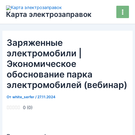
Перейти
Main
к
Карта электрозаправок
Men
содержимому
Заряженные
электромобили |
Экономическое
обоснование парка
электромобилей (вебинар)
От
white_serfer
/
27.11.2024
0
(
0
)