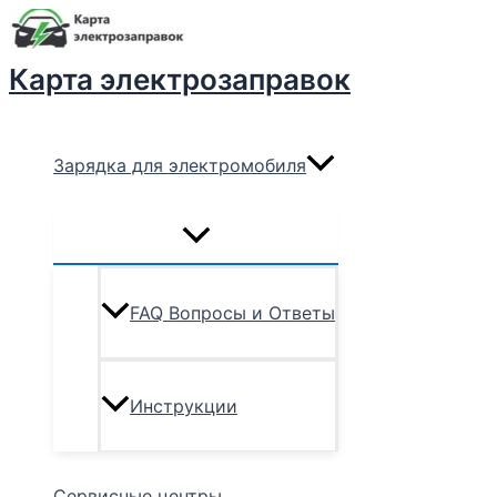
Переключатель
Перейти
меню
к
содержимому
Карта электрозаправок
Зарядка для электромобиля
FAQ Вопросы и Ответы
Инструкции
Сервисные центры