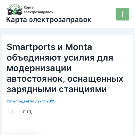
Перейти
Main
к
Men
Карта электрозаправок
содержимому
Smartports и Monta
объединяют усилия для
модернизации
автостоянок, оснащенных
зарядными станциями
От
white_serfer
/
27.11.2025
0
(
0
)