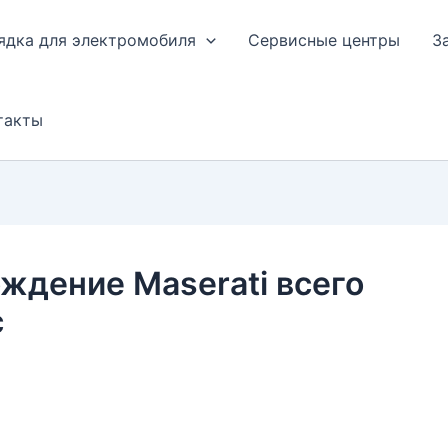
ядка для электромобиля
Сервисные центры
З
такты
ждение Maserati всего
с