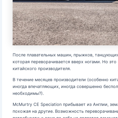
После плавательных машин, прыжков, танцующих
которая переворачивается вверх ногами. Но это
китайского производителя.
В течение месяцев производители (особенно ки
иногда впечатляющих, иногда совершенно беспол
необходимы?).
McMurtry CE Speciation прибывает из Англии, зе
похожая на другие. Возможность переворачивани
потребности и сама по себе не является демонс