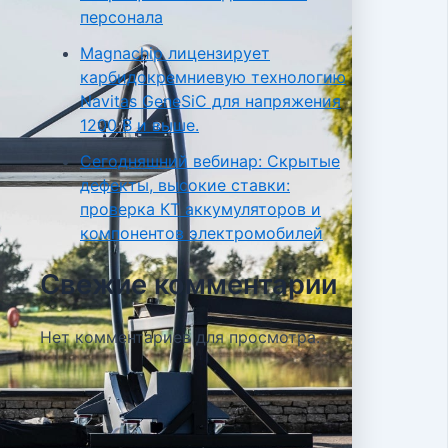
персонала
Magnachip лицензирует
карбидокремниевую технологию
Navitas GeneSiC для напряжения
1200 В и выше.
Сегодняшний вебинар: Скрытые
дефекты, высокие ставки:
проверка КТ аккумуляторов и
компонентов электромобилей
Свежие комментарии
Нет комментариев для просмотра.