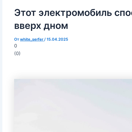
Этот электромобиль спо
вверх дном
От
white_serfer
/
15.04.2025
0
(
0
)