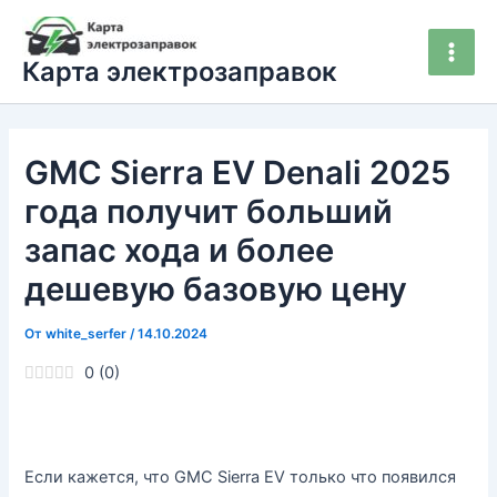
Перейти
Main
к
Men
Карта электрозаправок
содержимому
GMC Sierra EV Denali 2025
года получит больший
запас хода и более
дешевую базовую цену
От
white_serfer
/
14.10.2024
0
(
0
)
Если кажется, что GMC Sierra EV только что появился