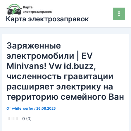
Перейти
Main
к
Men
Карта электрозаправок
содержимому
Заряженные
электромобили | EV
Minivans! Vw id.buzz,
численность гравитации
расширяет электрику на
территорию семейного Ван
От
white_serfer
/
26.08.2025
0
(
0
)