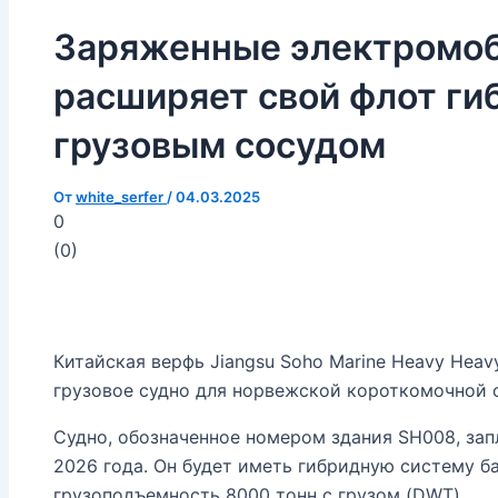
Заряженные электромоби
расширяет свой флот г
грузовым сосудом
От
white_serfer
/
04.03.2025
0
(
0
)
Китайская верфь Jiangsu Soho Marine Heavy Heav
грузовое судно для норвежской короткомочной с
Судно, обозначенное номером здания SH008, зап
2026 года. Он будет иметь гибридную систему 
грузоподъемность 8000 тонн с грузом (DWT).