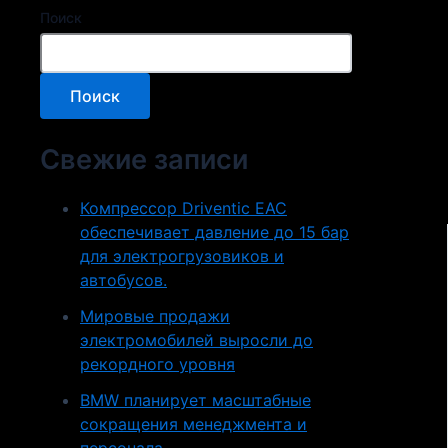
Поиск
Поиск
Свежие записи
Компрессор Driventic EAC
обеспечивает давление до 15 бар
для электрогрузовиков и
автобусов.
Мировые продажи
электромобилей выросли до
рекордного уровня
BMW планирует масштабные
сокращения менеджмента и
персонала