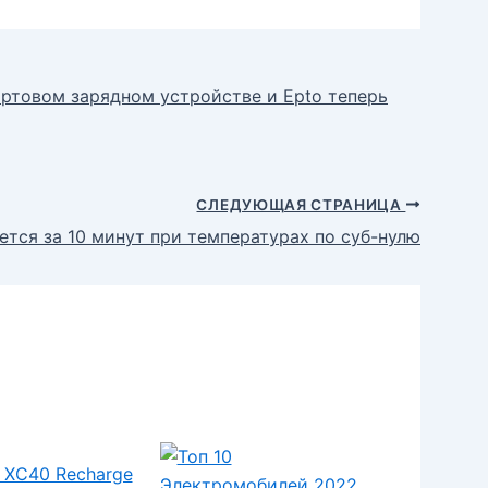
ортовом зарядном устройстве и Epto теперь
СЛЕДУЮЩАЯ СТРАНИЦА
ется за 10 минут при температурах по суб-нулю