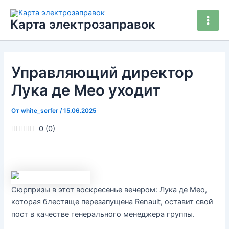
Перейти
Main
к
Карта электрозаправок
Men
содержимому
Управляющий директор
Лука де Мео уходит
От
white_serfer
/
15.06.2025
0
(
0
)
Сюрпризы в этот воскресенье вечером: Лука де Мео,
которая блестяще перезапущена Renault, оставит свой
пост в качестве генерального менеджера группы.