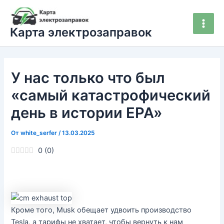
Перейти
Main
к
Men
Карта электрозаправок
содержимому
У нас только что был
«самый катастрофический
день в истории EPA»
От
white_serfer
/
13.03.2025
0
(
0
)
Кроме того, Musk обещает удвоить производство
Tesla, а тарифы не хватает, чтобы вернуть к нам