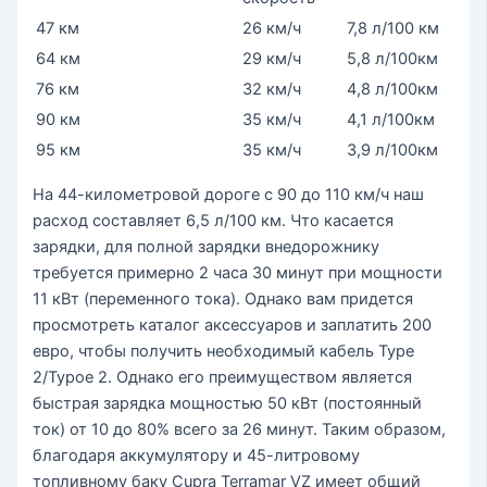
47 км
26 км/ч
7,8 л/100 км
64 км
29 км/ч
5,8 л/100км
76 км
32 км/ч
4,8 л/100км
90 км
35 км/ч
4,1 л/100км
95 км
35 км/ч
3,9 л/100км
На 44-километровой дороге с 90 до 110 км/ч наш
расход составляет 6,5 л/100 км. Что касается
зарядки, для полной зарядки внедорожнику
требуется примерно 2 часа 30 минут при мощности
11 кВт (переменного тока). Однако вам придется
просмотреть каталог аксессуаров и заплатить 200
евро, чтобы получить необходимый кабель Type
2/Typoe 2. Однако его преимуществом является
быстрая зарядка мощностью 50 кВт (постоянный
ток) от 10 до 80% всего за 26 минут. Таким образом,
благодаря аккумулятору и 45-литровому
топливному баку Cupra Terramar VZ имеет общий