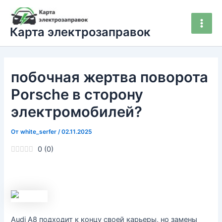
Перейти
Main
к
Men
Карта электрозаправок
содержимому
побочная жертва поворота
Porsche в сторону
электромобилей?
От
white_serfer
/
02.11.2025
0
(
0
)
Audi A8 подходит к концу своей карьеры, но замены