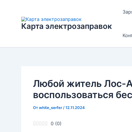
Перейти
к
Зар
содержимому
Карта электрозаправок
Кон
Любой житель Лос-
воспользоваться бе
От
white_serfer
/
12.11.2024
0
(
0
)