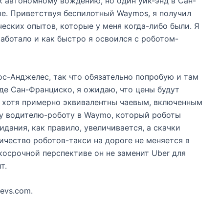
к автономному вождению, но один уик-энд в Сан-
е. Приветствуя беспилотный Waymos, я получил
еских опытов, которые у меня когда-либо были. Я
работало и как быстро я освоился с роботом-
с-Анджелес, так что обязательно попробую и там
де Сан-Франциско, я ожидаю, что цены будут
, хотя примерно эквивалентны чаевым, включенным
му водителю-роботу в Waymo, который роботы
идания, как правило, увеличивается, а скачки
ичество роботов-такси на дороге не меняется в
ткосрочной перспективе он не заменит Uber для
т.
evs.com.