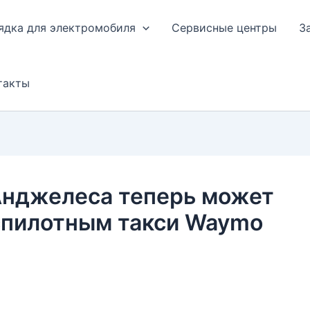
ядка для электромобиля
Сервисные центры
З
такты
Анджелеса теперь может
спилотным такси Waymo