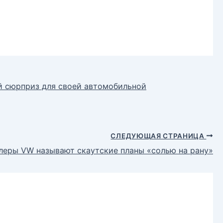
й сюрприз для своей автомобильной
СЛЕДУЮЩАЯ СТРАНИЦА
леры VW называют скаутские планы «солью на рану»