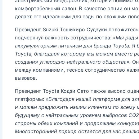
электрический внедорожник, который помимо хо
комфортабельный салон. В качестве опции он м
делает его идеальным для езды по сложным пов
Президент Suzuki Тошихиро Судзуки положитель
подчеркнул важность сотрудничества:
«Мы рады 
аккумуляторным питанием для бренда Toyota. Я б
Toyota, благодаря которому мы можем вместе р
создания углеродно-нейтрального общества».
Он 
между компаниями, тесное сотрудничество явля
вызовов.
Президент Toyota Кодзи Сато также высоко оце
платформы:
«Благодаря нашей платформе для эл
и можем предложить нашим клиентам по всему м
будущему с нейтральным уровнем выбросов CO2.
стороны обеих компаний и продолжаем конкурир
Многосторонний подход остается для нас реша