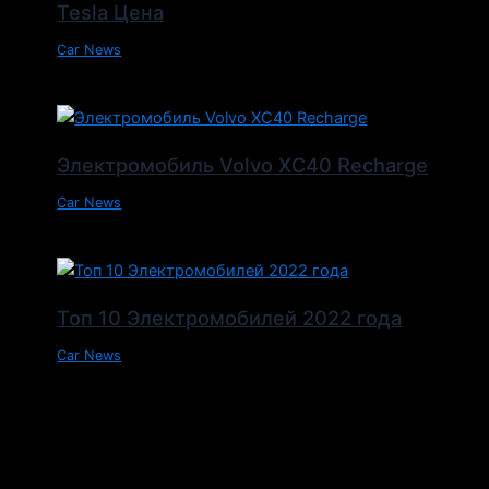
Tesla Цена
Car News
Электромобиль Volvo XC40 Recharge
Car News
Топ 10 Электромобилей 2022 года
Car News