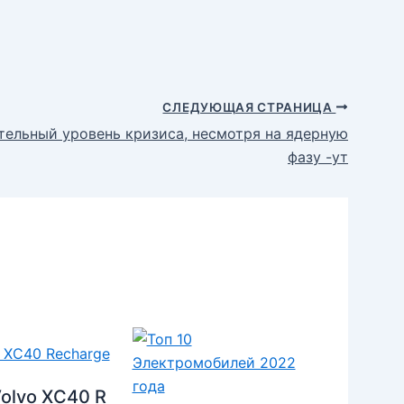
СЛЕДУЮЩАЯ СТРАНИЦА
тельный уровень кризиса, несмотря на ядерную
фазу -ут
olvo XC40 R