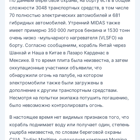
По данным Береговой охраны, на борту есть в общей
сложности 3048 транспортных средств, в том числе
70 полностью электрических автомобилей и 681
гибридных автомобилей. Утренний MIDAS также
имеет примерно 350 000 литров бензина и 1530 тонн
очень низко -мульчарного нагревателя (VLSFO) на
борту. Согласно сообщениям, корабль Янтай через
Шанхай и Наша в Китае в Лазаро Карденас в
Мексике. В то время плита была неизвестна, а затем
оккупационные участники объявили, что
обнаружили огонь на палубе, на котором
электромобили также были загружены в
дополнение к другим транспортным средствам.
Несмотря на попытки экипажа потушить погашению,
было невозможно контролировать огонь.
В настоящее время нет видимых признаков того, что
корабль поднимает воду или получает один, степень
ущерба неизвестна, по словам береговой охраны
США. Zodiac Maritime, судоходная компания Morning