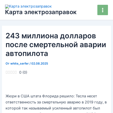
Перейти
Main
к
Карта электрозаправок
Men
содержимому
243 миллиона долларов
после смертельной аварии
автопилота
От
white_serfer
/
02.08.2025
0
(
0
)
Жюри в США штата Флорида решило: Тесла несет
ответственность за смертельную аварию в 2019 году, в
которой так называемый усиленный автопилот был