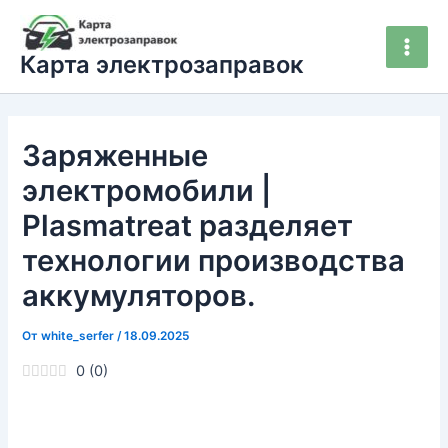
Перейти
Main
к
Men
Карта электрозаправок
содержимому
Заряженные
электромобили |
Plasmatreat разделяет
технологии производства
аккумуляторов.
От
white_serfer
/
18.09.2025
0
(
0
)