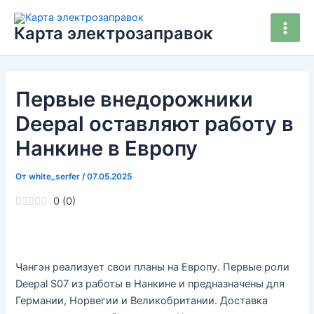
Перейти
Main
к
Карта электрозаправок
Men
содержимому
Первые внедорожники
Deepal оставляют работу в
Нанкине в Европу
От
white_serfer
/
07.05.2025
0
(
0
)
Чангэн реализует свои планы на Европу. Первые роли
Deepal S07 из работы в Нанкине и предназначены для
Германии, Норвегии и Великобритании. Доставка