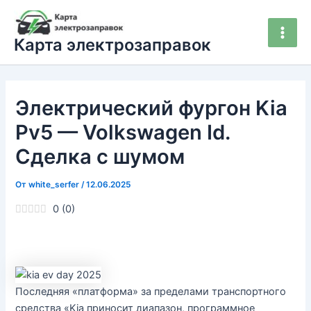
Перейти
Main
к
Men
Карта электрозаправок
содержимому
Электрический фургон Kia
Pv5 — Volkswagen Id.
Сделка с шумом
От
white_serfer
/
12.06.2025
0
(
0
)
Последняя «платформа» за пределами транспортного
средства «Kia приносит диапазон, программное