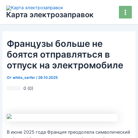
Перейти
Main
к
Карта электрозаправок
Men
содержимому
Французы больше не
боятся отправляться в
отпуск на электромобиле
От
white_serfer
/
26.10.2025
0
(
0
)
В июне 2025 года Франция преодолела символический