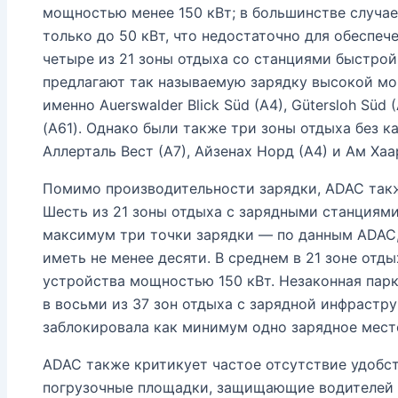
мощностью менее 150 кВт; в большинстве случа
только до 50 кВт, что недостаточно для обеспеч
четыре из 21 зоны отдыха со станциями быстрой
предлагают так называемую зарядку высокой мо
именно Auerswalder Blick Süd (A4), Gütersloh Süd 
(A61). Однако были также три зоны отдыха без 
Аллерталь Вест (А7), Айзенах Норд (А4) и Ам Хаа
Помимо производительности зарядки, ADAC такж
Шесть из 21 зоны отдыха с зарядными станциям
максимум три точки зарядки — по данным ADAC
иметь не менее десяти. В среднем в 21 зоне отд
устройства мощностью 150 кВт. Незаконная пар
в восьми из 37 зон отдыха с зарядной инфрастр
заблокировала как минимум одно зарядное место
ADAC также критикует частое отсутствие удобст
погрузочные площадки, защищающие водителей 