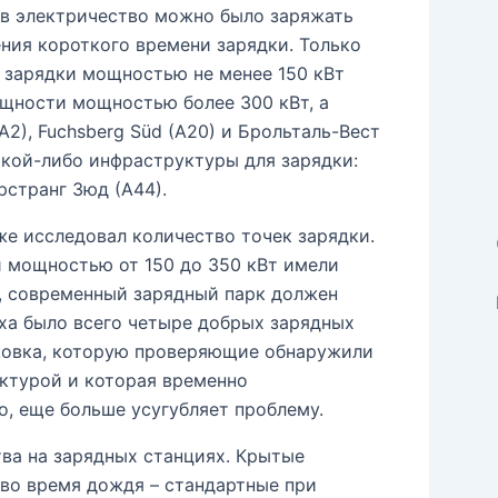
ев электричество можно было заряжать
ения короткого времени зарядки. Только
 зарядки мощностью не менее 150 кВт
щности мощностью более 300 кВт, а
(A2), Fuchsberg Süd (A20) и Брольталь-Вест
какой-либо инфраструктуры для зарядки:
рстранг Зюд (А44).
е исследовал количество точек зарядки.
и мощностью от 150 до 350 кВт имели
, современный зарядный парк должен
ыха было всего четыре добрых зарядных
ковка, которую проверяющие обнаружили
уктурой и которая временно
, еще больше усугубляет проблему.
ва на зарядных станциях. Крытые
во время дождя – стандартные при