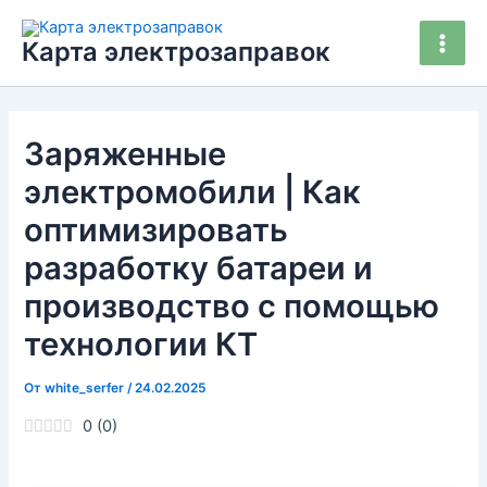
Перейти
Main
к
Карта электрозаправок
Men
содержимому
Заряженные
электромобили | Как
оптимизировать
разработку батареи и
производство с помощью
технологии КТ
От
white_serfer
/
24.02.2025
0
(
0
)