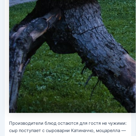
Производители блюд остаются для гостя не чужими:
сыр поступает с сыроварни Катиначчо, моцарелла —