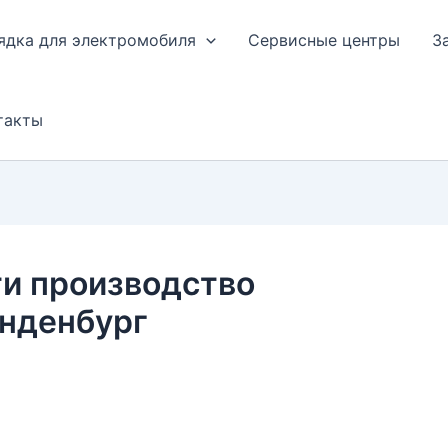
ядка для электромобиля
Сервисные центры
З
такты
ти производство
анденбург