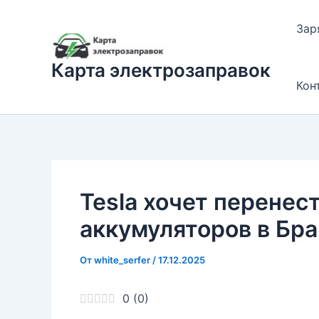
Перейти
к
Зар
содержимому
Карта электрозаправок
Кон
Tesla хочет перенес
аккумуляторов в Бр
От
white_serfer
/
17.12.2025
0
(
0
)