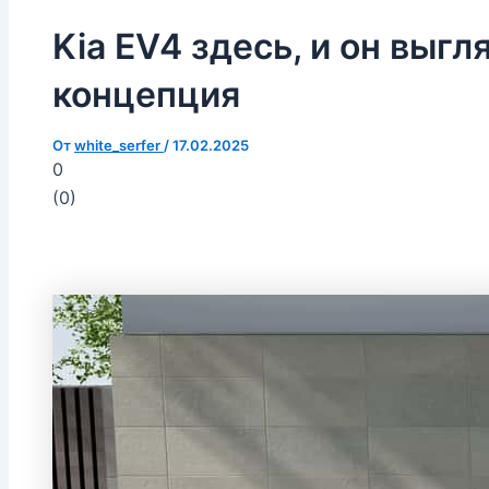
Kia EV4 здесь, и он выгл
концепция
От
white_serfer
/
17.02.2025
0
(
0
)