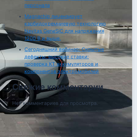
персонала
Magnachip лицензирует
карбидокремниевую технологию
Navitas GeneSiC для напряжения
1200 В и выше.
Сегодняшний вебинар: Скрытые
дефекты, высокие ставки:
проверка КТ аккумуляторов и
компонентов электромобилей
Свежие комментарии
Нет комментариев для просмотра.