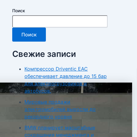
Поиск
Поиск
Свежие записи
Компрессор Driventic EAC
обеспечивает давление до 15 бар
для электрогрузовиков и
автобусов.
Мировые продажи
электромобилей выросли до
рекордного уровня
BMW планирует масштабные
сокращения менеджмента и