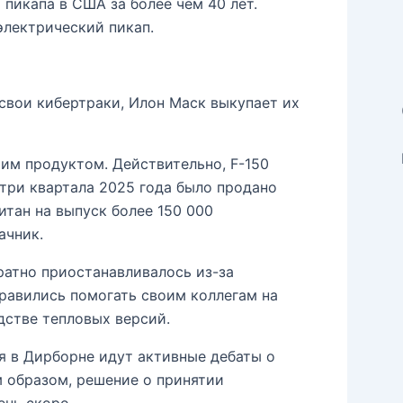
пикапа в США за более чем 40 лет.
электрический пикап.
 свои кибертраки, Илон Маск выкупает их
амим продуктом. Действительно, F-150
е три квартала 2025 года было продано
итан на выпуск более 150 000
ачник.
ратно приостанавливалось из-за
правились помогать своим коллегам на
одстве тепловых версий.
я в Дирборне идут активные дебаты о
 образом, решение о принятии
ень скоро.