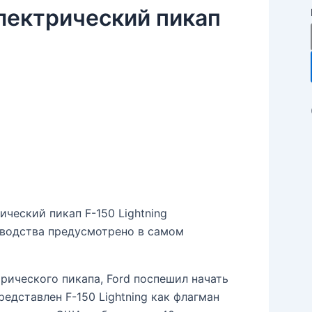
 электрический пикап
ический пикап F-150 Lightning
зводства предусмотрено в самом
трического пикапа, Ford поспешил начать
редставлен F-150 Lightning как флагман