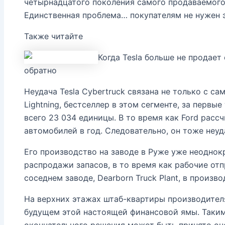
четырнадцатого поколения самого продаваемого 
Единственная проблема… покупателям не нужен 
Также читайте
Когда Tesla больше не продает
обратно
Неудача Tesla Cybertruck связана не только с с
Lightning, бестселлер в этом сегменте, за первы
всего 23 034 единицы. В то время как Ford рассч
автомобилей в год. Следовательно, он тоже неуд
Его производство на заводе в Руже уже неоднок
распродажи запасов, в то время как рабочие от
соседнем заводе, Dearborn Truck Plant, в произв
На верхних этажах штаб-квартиры производител
будущем этой настоящей финансовой ямы. Таким
окончательного решения может быть принято оч