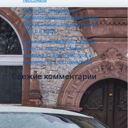
Magnachip лицензирует
карбидокремниевую технологию
Navitas GeneSiC для напряжения
1200 В и выше.
Сегодняшний вебинар: Скрытые
дефекты, высокие ставки:
проверка КТ аккумуляторов и
компонентов электромобилей
Свежие комментарии
Нет комментариев для просмотра.