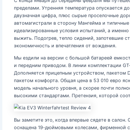
С конца января до середины февраля мы путешес
пределами. Утренняя температура опускается до
двузначная цифра, плюс сырые проселочные доро
автомагистрали в сторону Мангейма и типичные 
идеализированные условия испытаний, а именно
выжить. Подогрев, тепло сидений, запотевшие ст
экономичность и впечатления от вождения.
Мы ездили на версии с большой батареей емкост
и передним приводом. В линии комплектации GT-li
Дополняется прицепным устройством, пакетом Dr
пакетом комфорта. Общая цена в 53 010 евро ясн
модель начального уровня, а скорее почти полн
высокими стандартами. Претензия, которой соотв
Вы заметите это, когда впервые сядете в салон.
оснащена 19-дюймовыми колесами, фирменной с