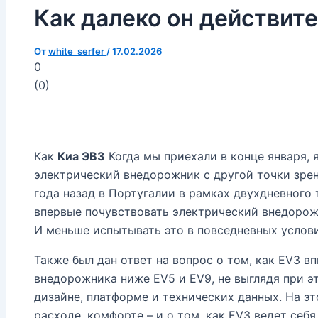
Как далеко он действит
От
white_serfer
/
17.02.2026
0
(
0
)
Как
Киа ЭВ3
Когда мы приехали в конце января, 
электрический внедорожник с другой точки зрен
года назад в Португалии в рамках двухдневного 
впервые почувствовать электрический внедорожн
И меньше испытывать это в повседневных услови
Также был дан ответ на вопрос о том, как EV3 в
внедорожника ниже EV5 и EV9, не выглядя при э
дизайне, платформе и технических данных. На эт
расходе, комфорте – и о том, как EV3 ведет себя