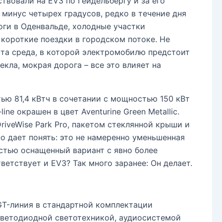
твовали на EV3 по Гейдельбергу и за его
 минус четырех градусов, редко в течение дня
ги в Оденвальде, холодные участки
короткие поездки в городском потоке. Не
 та среда, в которой электромобилю предстоит
екла, мокрая дорога – все это влияет на
ью 81,4 кВтч в сочетании с мощностью 150 кВт
ne окрашен в цвет Aventurine Green Metallic.
iveWise Park Pro, пакетом стеклянной крыши и
о дает понять: это не намеренно уменьшенная
остью оснащенный вариант с явно более
етствует и EV3? Так много заранее: Он делает.
 GT-линия в стандартной комплектации
ветодиодной светотехникой, аудиосистемой