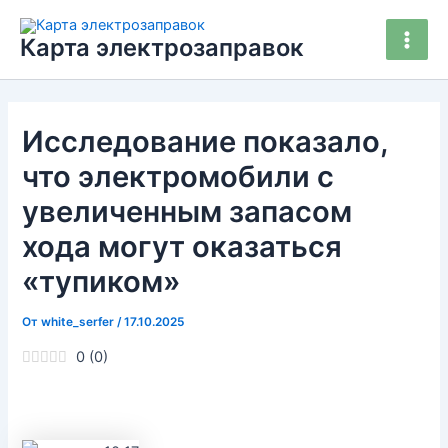
Перейти
Main
к
Карта электрозаправок
Men
содержимому
Исследование показало,
что электромобили с
увеличенным запасом
хода могут оказаться
«тупиком»
От
white_serfer
/
17.10.2025
0
(
0
)