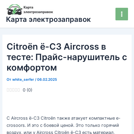
Перейти
Main
к
Men
Карта электрозаправок
содержимому
Citroën ë-C3 Aircross в
тесте: Прайс-нарушитель с
комфортом
От
white_serfer
/
06.02.2025
0
(
0
)
С Aircross ë-C3 Citroën также атакует компактные e-
crosoors. И это с боевой ценой. Это только горячий
воздух, или у Aircross Citroën ë-C3 есть материал,