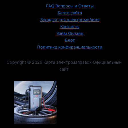
FAQ Вопросы и Ответы
Карта сайта
Зарядка для электромобиля
Контакты
Займ Онлайн
Блог
Политика конфиденциальности
Copyright © 2026 Карта электрозаправок Официальный
сайт