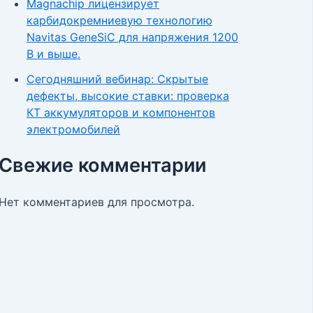
Magnachip лицензирует
карбидокремниевую технологию
Navitas GeneSiC для напряжения 1200
В и выше.
Сегодняшний вебинар: Скрытые
дефекты, высокие ставки: проверка
КТ аккумуляторов и компонентов
электромобилей
Свежие комментарии
Нет комментариев для просмотра.