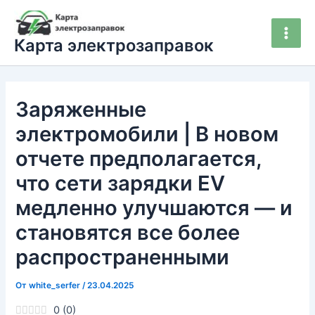
Перейти
Main
к
Men
Карта электрозаправок
содержимому
Заряженные
электромобили | В новом
отчете предполагается,
что сети зарядки EV
медленно улучшаются — и
становятся все более
распространенными
От
white_serfer
/
23.04.2025
0
(
0
)