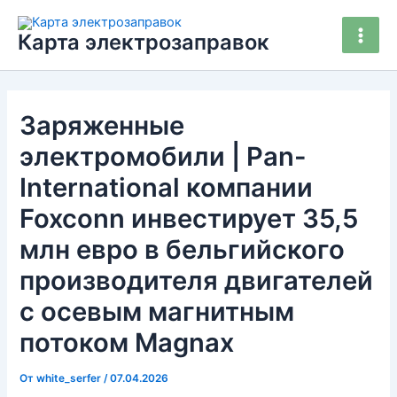
Перейти
Main
к
Карта электрозаправок
Men
содержимому
Заряженные
электромобили | Pan-
International компании
Foxconn инвестирует 35,5
млн евро в бельгийского
производителя двигателей
с осевым магнитным
потоком Magnax
От
white_serfer
/
07.04.2026