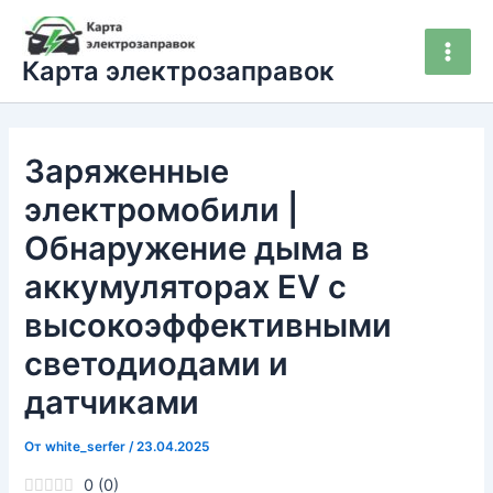
Перейти
Main
к
Men
Карта электрозаправок
содержимому
Заряженные
электромобили |
Обнаружение дыма в
аккумуляторах EV с
высокоэффективными
светодиодами и
датчиками
От
white_serfer
/
23.04.2025
0
(
0
)