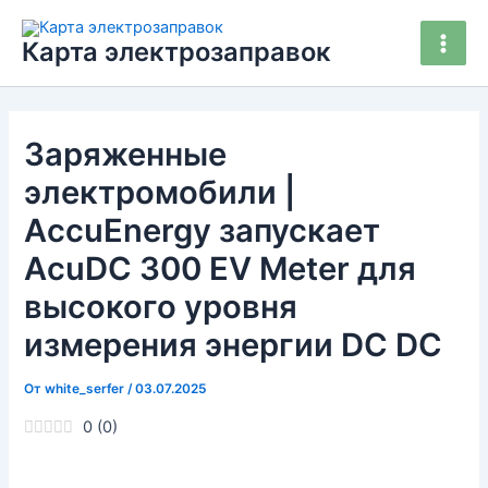
Перейти
Main
к
Карта электрозаправок
Men
содержимому
Заряженные
электромобили |
AccuEnergy запускает
AcuDC 300 EV Meter для
высокого уровня
измерения энергии DC DC
От
white_serfer
/
03.07.2025
0
(
0
)