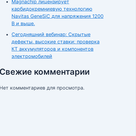
Magnachip лицензирует
карбидокремниевую технологию
Navitas GeneSiC для напряжения 1200
В и выше.
Сегодняшний вебинар: Скрытые
дефекты, высокие ставки: проверка
КТ аккумуляторов и компонентов
электромобилей
Свежие комментарии
Нет комментариев для просмотра.