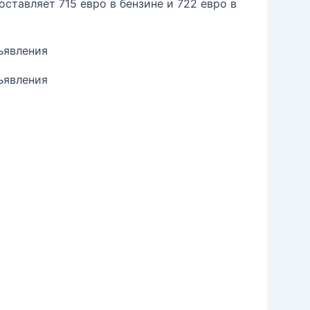
ставляет 715 евро в бензине и 722 евро в
ъявления
ъявления