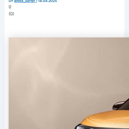
От
white_serfer
/
18.04.2025
0
(
0
)