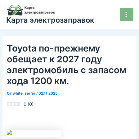
Перейти
Main
к
Men
Карта электрозаправок
содержимому
Toyota по-прежнему
обещает к 2027 году
электромобиль с запасом
хода 1200 км.
От
white_serfer
/
02.11.2025
0
(
0
)