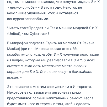
но, тем не менее, он заявил, что получат модель S и X
»
немного любви
» В этом году. Некоторые
небольшие улучшения, чтобы оставаться
конкурентоспособными.
Читать тоже
Продает ли Tesla меньше моделей S и X
(United), чем Cybertruck?
В микрофон подкаста
Ездить на молнии
От Райана
МакКаффри г -н Морави сказал это: «
Мы
позаботимся о том, чтобы S и X получили некоторые
из вещей, которые мы реализовали в 3 и Y. У всех
вместе с нами есть маленькое место в своих
сердцах для S и X. Они не исчезнут в ближайшее
время.
»
Это привело к многим спекуляциям в Интернете.
Некоторые пользователи интернета прямо
представляют полный капитальный ремонт. Тесла
будет иметь все интересы в том, чтобы сделать