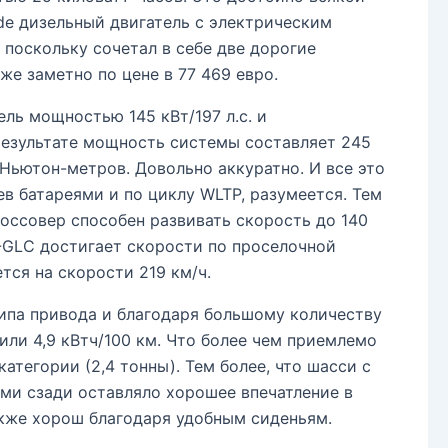
0de дизельный двигатель с электрическим
, поскольку сочетал в себе две дорогие
е заметно по цене в 77 469 евро.
ль мощностью 145 кВт/197 л.с. и
 результате мощность системы составляет 245
Ньютон-метров. Довольно аккуратно. И все это
ев батареями и по циклу WLTP, разумеется. Тем
оссовер способен развивать скорость до 140
V-GLC достигает скорости по проселочной
тся на скорости 219 км/ч.
ипа привода и благодаря большому количеству
или 4,9 кВтч/100 км. Что более чем приемлемо
атегории (2,4 тонны). Тем более, что шасси с
и сзади оставляло хорошее впечатление в
акже хорош благодаря удобным сиденьям.