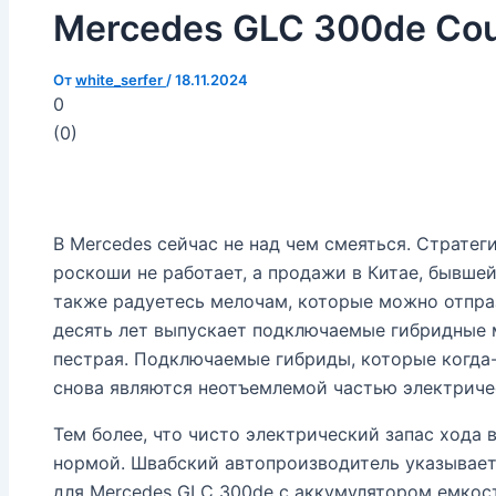
Mercedes GLC 300de Cou
От
white_serfer
/
18.11.2024
0
(
0
)
В Mercedes сейчас не над чем смеяться. Стратег
роскоши не работает, а продажи в Китае, бывше
также радуетесь мелочам, которые можно отпраз
десять лет выпускает подключаемые гибридные 
пестрая. Подключаемые гибриды, которые когда-
снова являются неотъемлемой частью электриче
Тем более, что чисто электрический запас хода 
нормой. Швабский автопроизводитель указывает 
для Mercedes GLC 300de с аккумулятором емкос