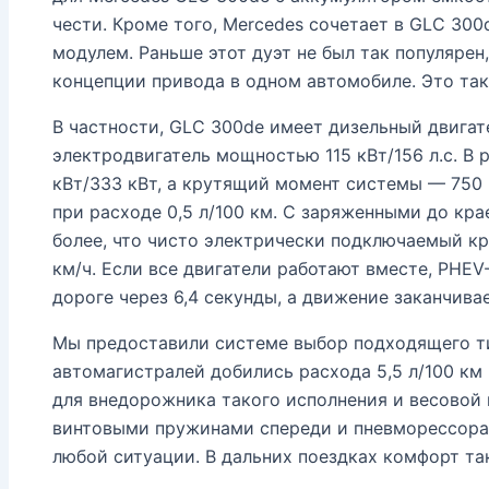
чести. Кроме того, Mercedes сочетает в GLC 30
модулем. Раньше этот дуэт не был так популярен
концепции привода в одном автомобиле. Это такж
В частности, GLC 300de имеет дизельный двигате
электродвигатель мощностью 115 кВт/156 л.с. В
кВт/333 кВт, а крутящий момент системы — 750 
при расходе 0,5 л/100 км. С заряженными до кра
более, что чисто электрически подключаемый кр
км/ч. Если все двигатели работают вместе, PHE
дороге через 6,4 секунды, а движение заканчивае
Мы предоставили системе выбор подходящего т
автомагистралей добились расхода 5,5 л/100 км 
для внедорожника такого исполнения и весовой к
винтовыми пружинами спереди и пневморессорам
любой ситуации. В дальних поездках комфорт т