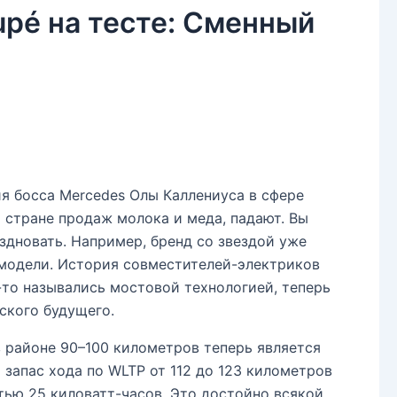
pé на тесте: Сменный
ия босса Mercedes Олы Каллениуса в сфере
й стране продаж молока и меда, падают. Вы
дновать. Например, бренд со звездой уже
модели. История совместителей-электриков
то назывались мостовой технологией, теперь
ского будущего.
в районе 90–100 километров теперь является
запас хода по WLTP от 112 до 123 километров
тью 25 киловатт-часов. Это достойно всякой