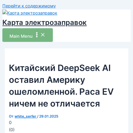
Перейти к содержимому
Карта электрозаправок
Main Menu
Китайский DeepSeek AI
оставил Америку
ошеломленной. Раса EV
ничем не отличается
От
white_serfer
/
29.01.2025
0
(
0
)