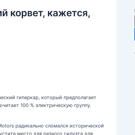
й корвет, кажется,
ческий гиперкар, который предполагает
очитает 100 % электрическую группу.
Motors радикально сломался исторической
устите место для резного силуэта для