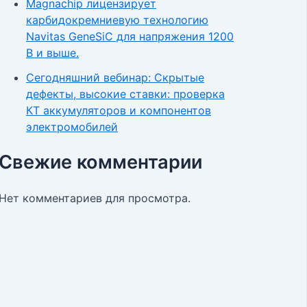
Magnachip лицензирует
карбидокремниевую технологию
Navitas GeneSiC для напряжения 1200
В и выше.
Сегодняшний вебинар: Скрытые
дефекты, высокие ставки: проверка
КТ аккумуляторов и компонентов
электромобилей
Свежие комментарии
Нет комментариев для просмотра.