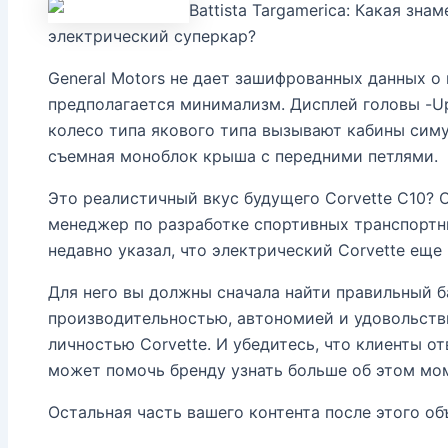
Battista Targamerica: Какая зн
электрический суперкар?
General Motors не дает зашифрованных данных о
предполагается минимализм. Дисплей головы -Up
колесо типа якового типа вызывают кабины симу
съемная моноблок крыша с передними петлями.
Это реалистичный вкус будущего Corvette C10? О
менеджер по разработке спортивных транспортны
недавно указал, что электрический Corvette еще
Для него вы должны сначала найти правильный б
производительностью, автономией и удовольств
личностью Corvette. И убедитесь, что клиенты о
может помочь бренду узнать больше об этом мо
Остальная часть вашего контента после этого об