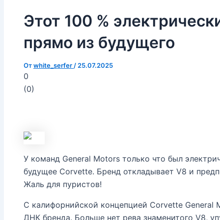
Этот 100 % электрически
прямо из будущего
От
white_serfer
/
25.07.2025
0
(
0
)
У команд General Motors только что был электри
будущее Corvette. Бренд откладывает V8 и предп
Жаль для пуристов!
С калифорнийской концепцией Corvette General 
ДНК бренда. Больше нет рева знаменитого V8, уп