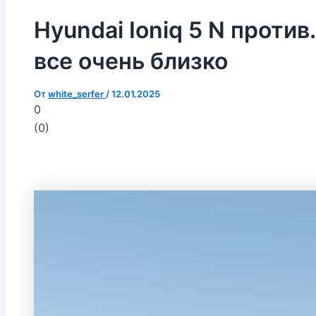
Hyundai Ioniq 5 N проти
все очень близко
От
white_serfer
/
12.01.2025
0
(
0
)