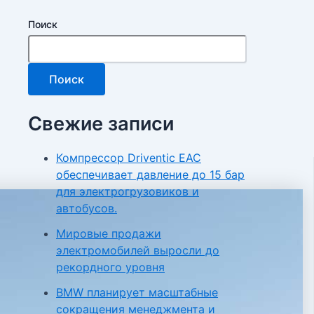
Поиск
Поиск
Свежие записи
Компрессор Driventic EAC
обеспечивает давление до 15 бар
для электрогрузовиков и
автобусов.
Мировые продажи
электромобилей выросли до
рекордного уровня
BMW планирует масштабные
сокращения менеджмента и