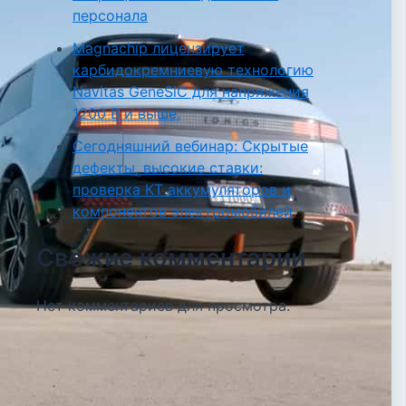
персонала
Magnachip лицензирует
карбидокремниевую технологию
Navitas GeneSiC для напряжения
1200 В и выше.
Сегодняшний вебинар: Скрытые
дефекты, высокие ставки:
проверка КТ аккумуляторов и
компонентов электромобилей
Свежие комментарии
Нет комментариев для просмотра.